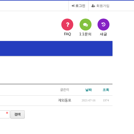
로그인
회원가입
FAQ
1:1문의
새글
2020년도 재외동포 국내교유과정(K-HED…
날짜
조회
글쓴이
재외동포
2021-07-16
1974