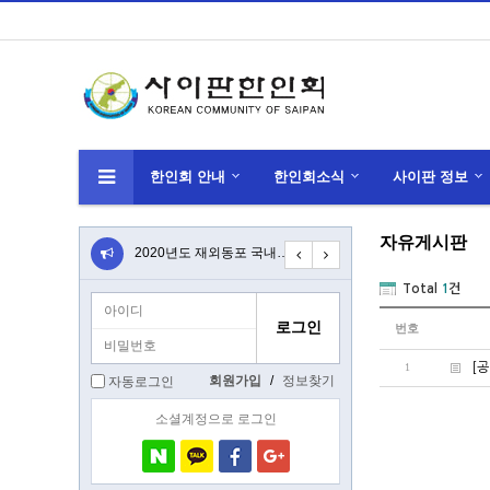
한인회 안내
한인회소식
사이판 정보
자유게시판
선천적 복수 국적자 국적선택신고 안내
2020년도 재외동포 국내교유과정(K-HED…
코로나 바이러스(우한 폐렴) 관련 안전공지
202
Total
1
건
번호
1
[
회원가입
/
정보찾기
자동로그인
소셜계정으로 로그인