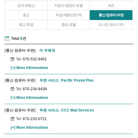
임대·부동산
자동차·중장비·부품
제조
종교
주점·제빵·반찬·떡
통신·컴퓨터·우편
학교·학원
항공·호텔
티니안·로타·기타
Total
8
건
[통신·컴퓨터·우편]
미 우체국
Tel:
670-532-9401
[+] More Informations
[통신·컴퓨터·우편]
우편 서비스_Pacific Postal Plus
Tel:
670-234-8438
[+] More Informations
[통신·컴퓨터·우편]
우편 서비스- CCC Mail Services
Tel:
670-233-0721
[+] More Informations