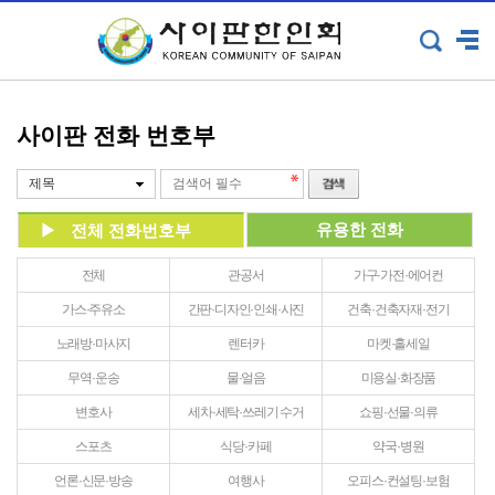
사이판 전화 번호부
제목
유용한 전화
전체 전화번호부
전체
관공서
가구·가전·에어컨
가스·주유소
간판·디자인·인쇄·사진
건축·건축자재·전기
노래방·마사지
렌터카
마켓·홀세일
무역·운송
물·얼음
미용실·화장품
변호사
세차·세탁·쓰레기 수거
쇼핑·선물·의류
스포츠
식당·카페
약국·병원
언론·신문·방송
여행사
오피스·컨설팅·보험