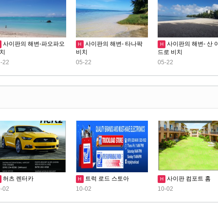
사이판의 해변-파오파오
사이판의 해변- 타나팍
사이판의 해변- 산 
H
H
치
비치
드로 비치
-22
05-22
05-22
허츠 렌터카
트럭 로드 스토아
사이판 컴포트 홈
H
H
-02
10-02
10-02