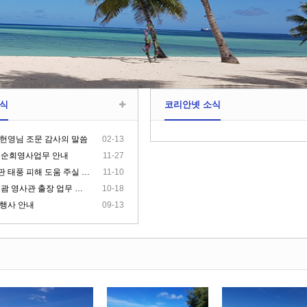
식
코리안넷 소식
헌영님 조문 감사의 말씀
02-13
 순회영사업무 안내
11-27
태풍 피해 도움 주실 곳 안내
11-10
괌 영사관 출장 업무 안내
10-18
행사 안내
09-13