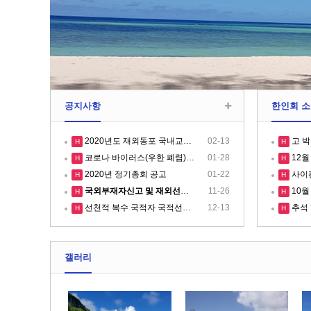
공지사항
한인회 소
2020년도 재외동포 국내교유과정(K-HED…
02-13
고 박
H
H
코로나 바이러스(우한 폐렴) 관련 안전공지
01-28
12월
H
H
2020년 정기총회 공고
01-22
사이판 
H
H
국외부재자신고 및 재외선거인 등록신청 안내
11-26
10월 
H
H
선천적 복수 국적자 국적선택신고 안내
12-13
추석 
H
H
갤러리