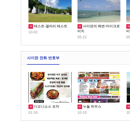
테스트-갤러리 테스트
사이판의 해변-마이크로
H
H
H
비치
비
10-02
05-22
05
사이판 전화 번호부
디오니소스 포차
누들 하우스
H
H
H
01-24
10-10
10