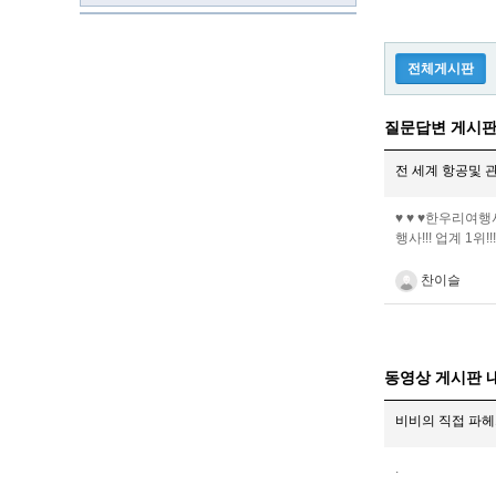
전체게시판
질문답변 게시판
전 세계 항공및 관광
♥ ♥ ♥한우리여행사♥
행사!!! 업계 1위!!!---
찬이슬
동영상 게시판 
비비의 직접 파
.