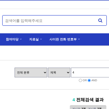
참여마당
자료실
사이판 전화 번호부
0년 정기총회 공고
국외부재자신고 및 재외선거인 등록신청 안내
선천적 복수 국적자 국적선택신고 안내
OR
AND
4
전체검색 결과
게시판
2개
게시물
2개