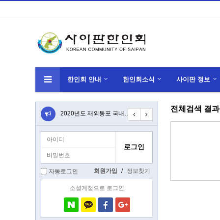
한인회 안내
한인회소식
사이판 정보
전체검색 결과
선천적 복수 국적자 국적선택신고 안내
2020년도 재외동포 국내교유과정(K-HED…
코로나 바이러스(우한 폐렴) 관련 안전공지
202
회원가입
/
정보찾기
자동로그인
소셜계정으로 로그인