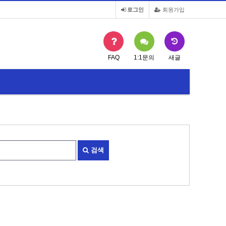
로그인
회원가입
FAQ
1:1문의
새글
2020년도 재외동포 국내교유과정(K-HED…
검색