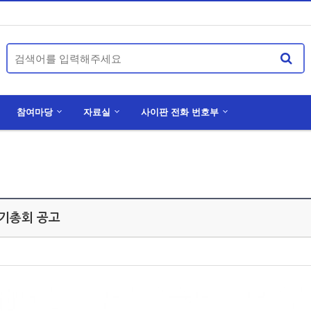
참여마당
자료실
사이판 전화 번호부
0년 정기총회 공고
국외부재자신고 및 재외선거인 등록신청 안내
선천적 복수 국적자 국적선택신고 안내
정기총회 공고