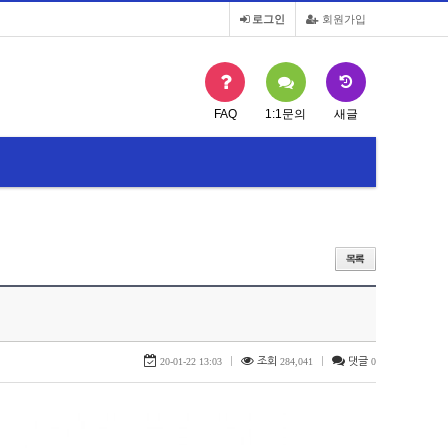
로그인
회원가입
FAQ
1:1문의
새글
2020년도 재외동포 국내교유과정(K-HED…
20-01-22 13:03
|
조회
284,041
|
댓글
0