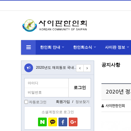
한인회 안내
한인회소식
사이판 정보
공지사항
선천적 복수 국적자 국적선택신고 안내
2020년도 재외동포 국내교유과정(K-HED…
코로나 바이러스(우한 폐렴) 관련 안전공지
202
2020년 
회원가입
/
정보찾기
자동로그인
사이판한인회
소셜계정으로 로그인