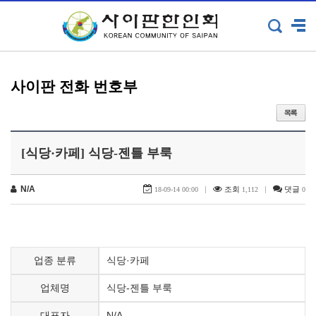
사이판 전화 번호부
[식당·카페] 식당-젠틀 부룩
N/A
|
조회
|
댓글
18-09-14 00:00
1,112
0
식당·카페
업종 분류
식당-젠틀 부룩
업체명
N/A
대표자