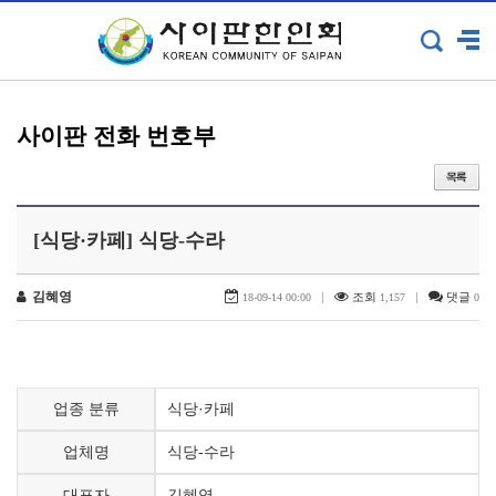
사이판 전화 번호부
[식당·카페] 식당-수라
김혜영
|
조회
|
댓글
18-09-14 00:00
1,157
0
식당·카페
업종 분류
식당-수라
업체명
김혜영
대표자